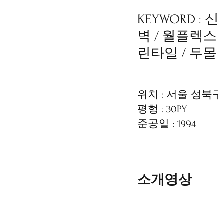
KEYWORD 
벽 / 월플렉스
린타일 / 무
위치 : 서울 성북
평형 : 30PY
준공일 : 1994
소개영상 