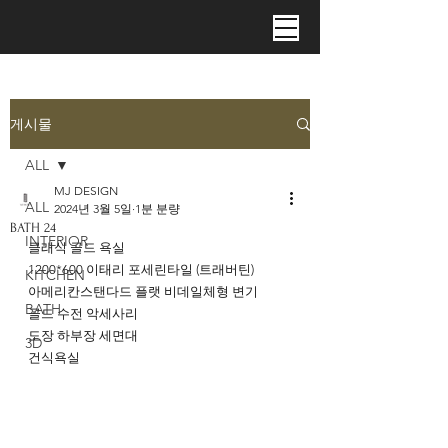
게시물
ALL
MJ DESIGN
ALL
2024년 3월 5일
1분 분량
BATH 24
INTERIOR
클래식 골드 욕실
1200*600 이태리 포세린타일 (트래버틴) 
KITCHEN
아메리칸스탠다드 플랫 비데일체형 변기 
BATH
골드 수전 악세사리
도장 하부장 세면대 
3D
건식욕실 