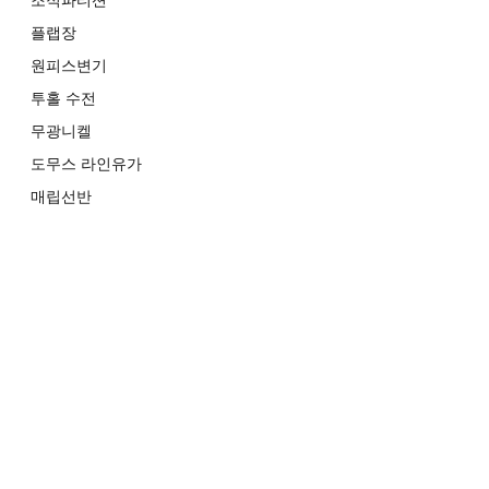
조적파티션
플랩장
원피스변기
투홀 수전
무광니켈
도무스 라인유가
매립선반