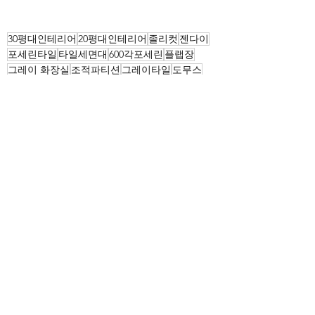
30평대인테리어
20평대인테리어
졸리컷
젠다이
포세린타일
타일세면대
600각포세린
플랩장
그레이 화장실
조적파티션
그레이타일
도무스
도무스라인유가
상도아이파크
BATH
전체 보기
최근 게시물