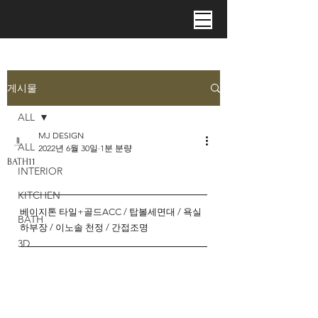
게시물
ALL
MJ DESIGN
ALL
2022년 6월 30일
1분 분량
BATH11
INTERIOR
KITCHEN
베이지톤 타일+골드ACC / 탑볼세면대 / 욕실
BATH
하부장 / 이노솔 천정 / 간접조명
3D