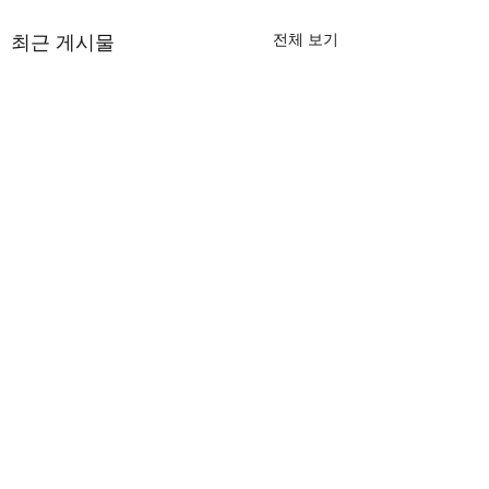
전체 보기
최근 게시물
댓글
BATH 25
BATH 24